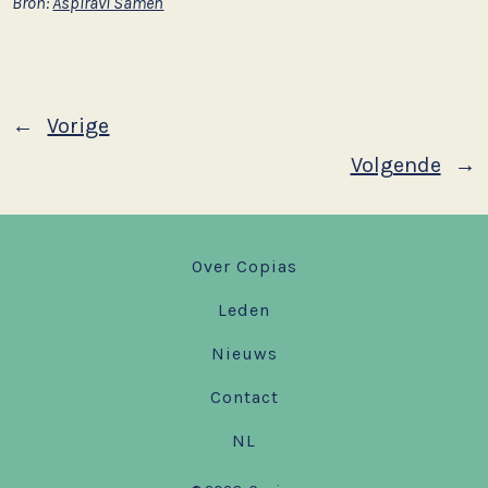
Bron:
Aspiravi Samen
←
Vorige
Volgende
→
Over Copias
Leden
Nieuws
Contact
NL